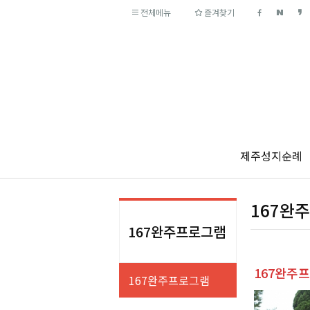
전체메뉴
즐겨찾기
제주성지순례
167완
167완주프로그램
167완주
167완주프로그램