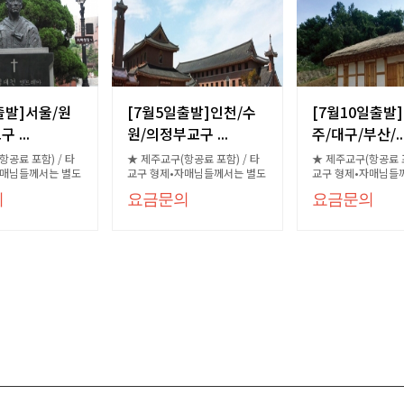
출발]서울/원
[7월5일출발]인천/수
[7월10일출발
 ...
원/의정부교구 ...
주/대구/부산/..
항공료 포함) / 타
★ 제주교구(항공료 포함) / 타
★ 제주교구(항공료 포
자매님들께서는 별도
교구 형제•자매님들께서는 별도
교구 형제•자매님들
문의
문의
의
요금문의
요금문의