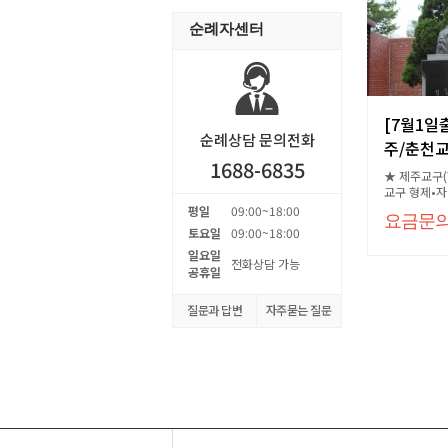
순례자센터
[7월1일
순례상담 문의전화
주/춘천교구
1688-6835
★ 제주교구(
교구 형제•
문의
평일
09:00~18:00
요금문
토요일
09:00~18:00
일요일
전화상담 가능
공휴일
질문과 답변
자주묻는 질문