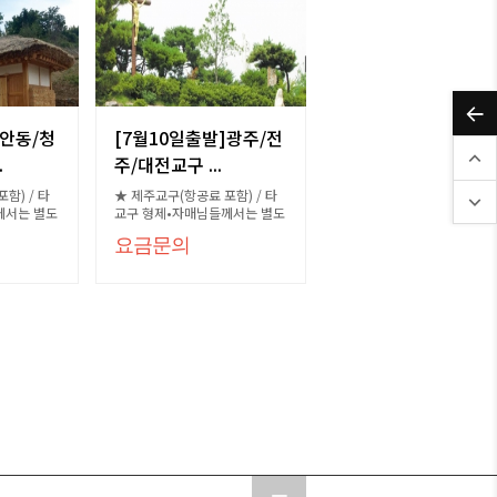
]안동/청
[7월10일출발]광주/전
.
주/대전교구 ...
함) / 타
★ 제주교구(항공료 포함) / 타
께서는 별도
교구 형제•자매님들께서는 별도
문의
요금문의