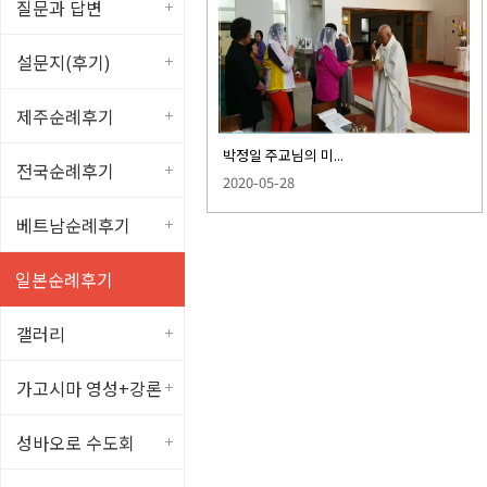
질문과 답변
설문지(후기)
제주순례후기
박정일 주교님의 미...
전국순례후기
2020-05-28
베트남순례후기
일본순례후기
갤러리
가고시마 영성+강론
성바오로 수도회