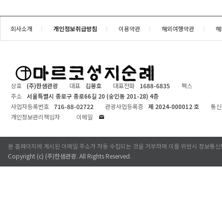
회사소개
개인정보취급방침
이용약관
해외여행약관
해
상호
(주)한샘관광
대표
김봉호
대표전화
1688-6835
팩스
주소
서울특별시 종로구 종로66길 20 (숭인동 201-28) 4층
사업자등록번호
716-88-02722
관광사업등록증
제 2024-000012 호
통신
개인정보관리책임자
이메일
본 홈페이지에 게시된 이메일 주소가 자동 수집되는 것을 거부하며 이를 위반시 정보통신
Copyright (c)
(주)한샘관광
. All Rights Reserved.