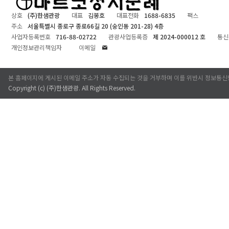
상호
(주)한샘관광
대표
김봉호
대표전화
1688-6835
팩스
주소
서울특별시 종로구 종로66길 20 (숭인동 201-28) 4층
사업자등록번호
716-88-02722
관광사업등록증
제 2024-000012 호
통신
개인정보관리책임자
이메일
본 홈페이지에 게시된 이메일 주소가 자동 수집되는 것을 거부하며 이를 위반시 정보통신
Copyright (c)
(주)한샘관광
. All Rights Reserved.