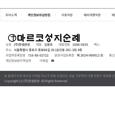
회사소개
개인정보취급방침
이용약관
해외여행약관
해
상호
(주)한샘관광
대표
김봉호
대표전화
1688-6835
팩스
주소
서울특별시 종로구 종로66길 20 (숭인동 201-28) 4층
사업자등록번호
716-88-02722
관광사업등록증
제 2024-000012 호
통신
개인정보관리책임자
이메일
본 홈페이지에 게시된 이메일 주소가 자동 수집되는 것을 거부하며 이를 위반시 정보통신
Copyright (c)
(주)한샘관광
. All Rights Reserved.