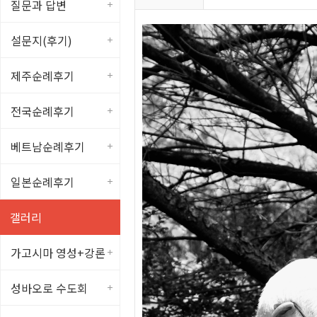
질문과 답변
설문지(후기)
제주순례후기
전국순례후기
베트남순례후기
일본순례후기
갤러리
가고시마 영성+강론
성바오로 수도회