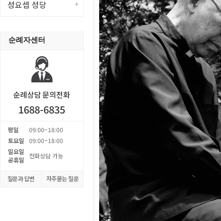
성요셉 성당
순례자센터
순례상담 문의전화
1688-6835
평일
09:00~18:00
토요일
09:00~18:00
일요일
전화상담 가능
공휴일
질문과 답변
자주묻는 질문