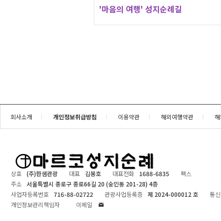
'마음의 여행' 성지순례길
회사소개
개인정보취급방침
이용약관
해외여행약관
해
상호
(주)한샘관광
대표
김봉호
대표전화
1688-6835
팩스
주소
서울특별시 종로구 종로66길 20 (숭인동 201-28) 4층
사업자등록번호
716-88-02722
관광사업등록증
제 2024-000012 호
통신
개인정보관리책임자
이메일